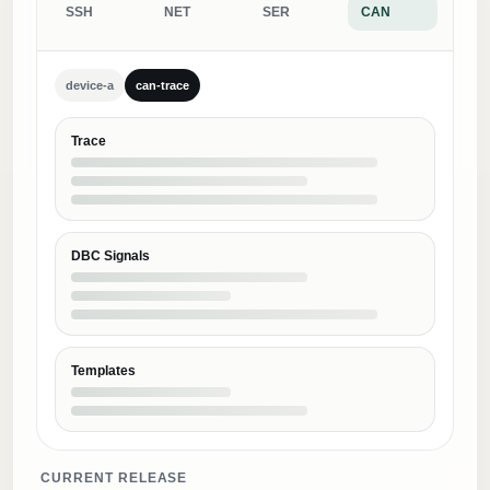
SSH
NET
SER
CAN
device-a
can-trace
Trace
DBC Signals
Templates
CURRENT RELEASE